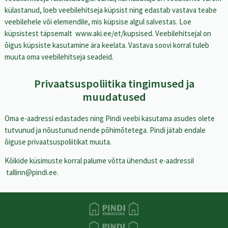
külastanud, loeb veebilehitseja küpsist ning edastab vastava teabe
veebilehele või elemendile, mis küpsise algul salvestas. Loe
küpsistest täpsemalt
www.aki.ee/et/kupsised
. Veebilehitsejal on
õigus küpsiste kasutamine ära keelata. Vastava soovi korral tuleb
muuta oma veebilehitseja seadeid.
Privaatsuspoliitika tingimused ja
muudatused
Oma e-aadressi edastades ning Pindi veebi kasutama asudes olete
tutvunud ja nõustunud nende põhimõtetega. Pindi jätab endale
õiguse privaatsuspoliitikat muuta.
Kõikide küsimuste korral palume võtta ühendust e-aadressil
tallinn@pindi.ee
.