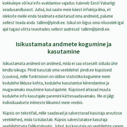
kokkulepe või kui info avaldamise vajadus tuleneb Eesti Vabariigi
seadusandlusest. Juhul, kui saate meie käest infokirja ilma, et
oleksite meile enda teadmata edastanud oma andmeid, palume
sellest teada anda
tallinn@pindi.ee
. Isikul on õigus oma nõusolek igal
ajal tagasi võtta teavitades sellest aadressil
tallinn@pindi.ee
.
Isikustamata andmete kogumine ja
kasutamine
Isikustamata andmed on andmed, mida ei saa otseselt siduda ühe
kindla isikuga. Pindi kasutab oma veebilehel
pindi.ee
küpsiseid
(
cookies
), mille funktsioon on üldise statistika kogumine meie
kodulehe liikluse kohta, kodulehe kasutamise kiirendamine ja
mugavamaks muutmine kasutajatele. Küpsised aitavad muuta
kodulehe info kasutajale paremini kättesaadavamaks. Me ei jälgi
individuaalsete inimeste liikumist meie veebis.
Küpsis on tekstifail, mille saadavad ja salvestavad kasutaja arvutisse
veebilehed, mida ta külastab. Küpsis salvestatakse kasutaja
veebilehitseja failikataloogis. Juhul, kui kasutaja on veebilehte varem