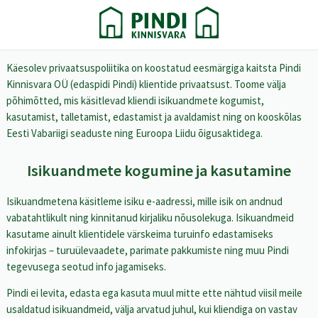
Käesolev privaatsuspoliitika on koostatud eesmärgiga kaitsta Pindi
Kinnisvara OÜ (edaspidi Pindi) klientide privaatsust. Toome välja
põhimõtted, mis käsitlevad kliendi isikuandmete kogumist,
kasutamist, talletamist, edastamist ja avaldamist ning on kooskõlas
Eesti Vabariigi seaduste ning Euroopa Liidu õigusaktidega.
Isikuandmete kogumine ja kasutamine
Isikuandmetena käsitleme isiku e-aadressi, mille isik on andnud
vabatahtlikult ning kinnitanud kirjaliku nõusolekuga. Isikuandmeid
kasutame ainult klientidele värskeima turuinfo edastamiseks
infokirjas – turuülevaadete, parimate pakkumiste ning muu Pindi
tegevusega seotud info jagamiseks.
Pindi ei levita, edasta ega kasuta muul mitte ette nähtud viisil meile
usaldatud isikuandmeid, välja arvatud juhul, kui kliendiga on vastav